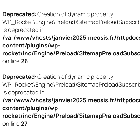
Deprecated
: Creation of dynamic property
WP_Rocket\Engine\Preload\SitemapPreloadSubscrib
is deprecated in
/var/www/vhosts/janvier2025.meosis.fr/httpdoc
content/plugins/wp-
rocket/inc/Engine/Preload/SitemapPreloadSubsc
on line
26
Deprecated
: Creation of dynamic property
WP_Rocket\Engine\Preload\SitemapPreloadSubscrib
is deprecated in
/var/www/vhosts/janvier2025.meosis.fr/httpdoc
content/plugins/wp-
rocket/inc/Engine/Preload/SitemapPreloadSubsc
on line
27
Aller
au